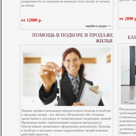
доверенности от покупателя проведут всю сделку от начала
до конца.
от 2000 
от 12000 р.
перейти в раздел >>
ПОМОЩЬ В ПОДБОРЕ И ПРОДАЖЕ
БА
ЖИЛЬЯ
Процедура 
Оказать профессиональную юридическую помощь в подборе
требующий
и продаже жилья - это значит, обезопасить обе стороны
сопровожд
заключаемого договора от всевозможных подводных камней.
документов
Правоведы знают определенный порядок процедуры и
выносится 
обеспечивают правильное оформление документов. Помощь
должника, 
в подборе и продаже жилья подразумевает целый комплекс
банкротств
действий юристов...