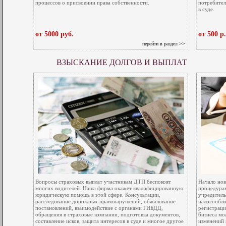
процессов о присвоении права собственности.
потребител
в суде.
от 5000 руб.
от 500 р.
перейти в раздел >>
ВЗЫСКАНИЕ ДОЛГОВ И ВЫПЛАТ
Вопросы страховых выплат участникам ДТП беспокоят
Начало нов
многих водителей. Наша фирма окажет квалифицированную
процедурам
юридическую помощь в этой сфере. Консультации,
учредитель
расследование дорожных правонарушений, обжалование
налогообло
постановлений, взаимодействие с органами ГИБДД,
регистраци
обращения в страховые компании, подготовка документов,
бизнеса мо
составление исков, защита интересов в суде и многое другое
изменений 