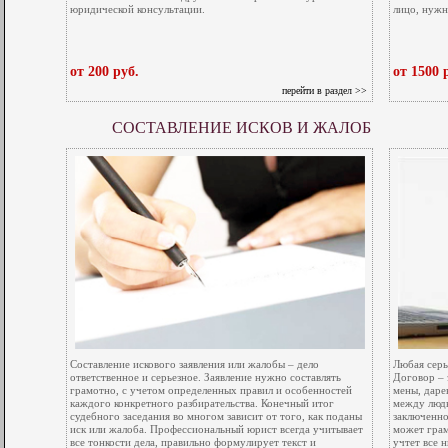
юридической консультации.
лицо, нужн
от 200 руб.
от 1500 
перейти в раздел >>
СОСТАВЛЕНИЕ ИСКОВ И ЖАЛОБ
Составление искового заявления или жалобы – дело
Любая серь
ответственное и серьезное. Заявление нужно составлять
Договор – 
грамотно, с учетом определенных правил и особенностей
мены, даре
каждого конкретного разбирательства. Конечный итог
между людь
судебного заседания во многом зависит от того, как поданы
заключенно
иск или жалоба. Профессиональный юрист всегда учитывает
может грам
все тонкости дела, правильно формулирует текст и
учтет все 