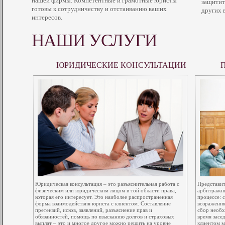
нашей фирмы. Компетентные и грамотные юристы
защитит
готовы к сотрудничеству и отстаиванию ваших
других 
интересов.
НАШИ УСЛУГИ
ЮРИДИЧЕСКИЕ КОНСУЛЬТАЦИИ
Юридическая консультация – это разъяснительная работа с
Представит
физическим или юридическим лицом в той области права,
арбитражны
которая его интересует. Это наиболее распространенная
процессе: 
форма взаимодействия юриста с клиентом. Составление
возражения
претензий, исков, заявлений, разъяснение прав и
сбор необх
обязанностей, помощь по взысканию долгов и страховых
время засе
выплат – это и многое другое можно решить на уровне
клиентом м