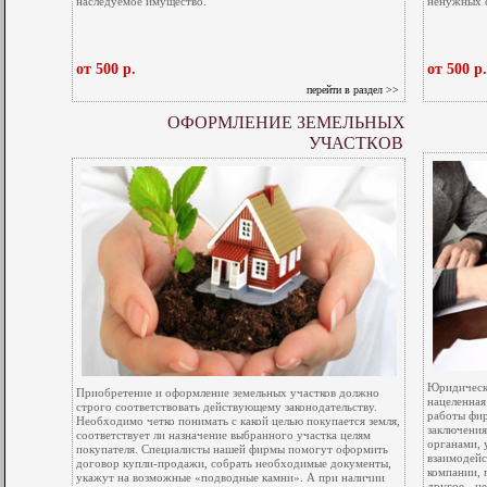
наследуемое имущество.
ненужных с
от 500 р.
от 500 р.
перейти в раздел >>
ОФОРМЛЕНИЕ ЗЕМЕЛЬНЫХ
УЧАСТКОВ
Юридическо
Приобретение и оформление земельных участков должно
нацеленная
строго соответствовать действующему законодательству.
работы фир
Необходимо четко понимать с какой целью покупается земля,
заключения
соответствует ли назначение выбранного участка целям
органами, 
покупателя. Специалисты нашей фирмы помогут оформить
взаимодейс
договор купли-продажи, собрать необходимые документы,
компании, 
укажут на возможные «подводные камни». А при наличии
другое - ц