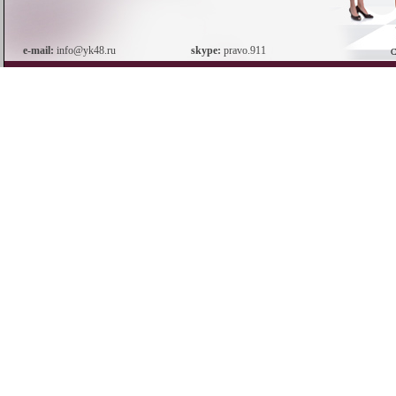
e-mail:
info@yk48.ru
skype:
pravo.911
С