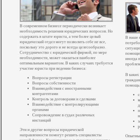
В современном бизнесе периодически возникает
необходимость решения юридических вопросов. Но
содержать в штате юриста, а тем более целый
В наше 
юридический отдел могут позволить себе не все,
потребо
поскольку это дорого и не всегда целесообразно.
ситуаци
Сотрудничество с юридической фирмой, по мере
помощи 
необходимости, может оказаться наиболее
иногда 
оптимальным вариантом. В каких случаях требуется
проблем
участие юриста при ведении бизнеса:
В каких
Вопросы регистрации
граждан
Вопросы собственности
помощь
Взаимодействия с иностранными
контрагентами
с
Контроль за договорами и сделками
к
Взаимодействие с контролирующими
д
органами
п
Сопровождение в судах различных
н
инстанций
з
р
Эти и другие вопросы юридической
направленности помогут решить специалисты
Опытные