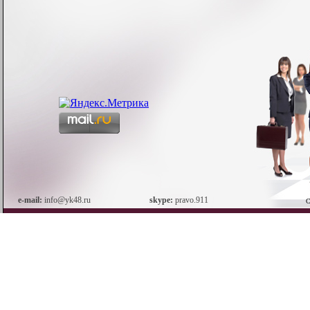
e-mail:
info@yk48.ru
skype:
pravo.911
С